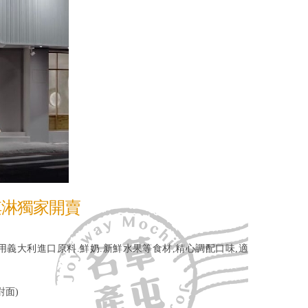
淇淋獨家開賣
用義大利進口原料.鮮奶.新鮮水果等食材,精心調配口味,適
對面)