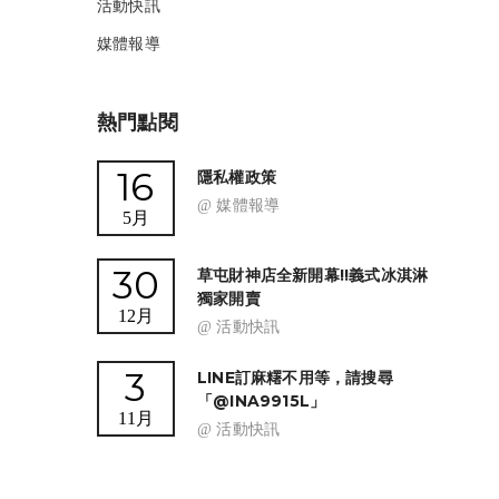
活動快訊
媒體報導
熱門點閱
16
隱私權政策
@ 媒體報導
5月
30
草屯財神店全新開幕!!義式冰淇淋
獨家開賣
12月
@ 活動快訊
3
LINE訂麻糬不用等，請搜尋
「@INA9915L」
11月
@ 活動快訊