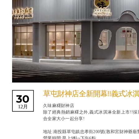
草屯財神店全新開幕!!義式冰
30
久味麻糬財神店
12月
除了經典熱銷麻糬之外,義式冰淇淋全新上市!!採
合全家大小一起分享!
地址:南投縣草屯鎮忠孝街200號(敦和宮財神爺廟
營業時間:早上9點~下午6點