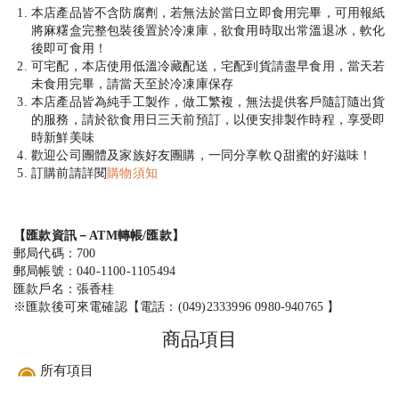
本店產品皆不含防腐劑，若無法於當日立即食用完畢，可用報紙
將麻糬盒完整包裝後置於冷凍庫，欲食用時取出常溫退冰，軟化
後即可食用！
可宅配，本店使用低溫冷藏配送，宅配到貨請盡早食用，當天若
未食用完畢，請當天至於冷凍庫保存
本店產品皆為純手工製作，做工繁複，無法提供客戶隨訂隨出貨
的服務，請於欲食用日三天前預訂，以便安排製作時程，享受即
時新鮮美味
歡迎公司團體及家族好友團購，一同分享軟Ｑ甜蜜的好滋味！
訂購前請詳閱
購物須知
【匯款資訊－ATM轉帳/匯款】
郵局代碼：700
郵局帳號：
040-1100-1105494
匯款戶名：張香桂
※匯款後可來電確認【電話：
(049)2333996
0980-940765
】
商品項目
所有項目