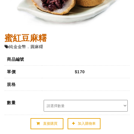
蜜紅豆麻糬
純金金幣．圓麻糬
商品編號
單價
$170
規格
數量
直接購買
加入購物車