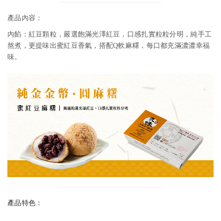
產品內容：
內餡：紅豆顆粒，嚴選飽滿光澤紅豆，口感扎實粒粒分明，純手工
熬煮，更提味出蜜紅豆香氣，搭配Q軟麻糬，每口都充滿濃濃幸福
味。
產品特色：