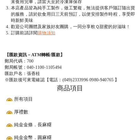
未食用完畢，請當天至於冷凍庫保存
本店產品皆為純手工製作，做工繁複，無法提供客戶隨訂隨出貨
的服務，請於欲食用日三天前預訂，以便安排製作時程，享受即
時新鮮美味
歡迎公司團體及家族好友團購，一同分享軟Ｑ甜蜜的好滋味！
訂購前請詳閱
購物須知
【匯款資訊－ATM轉帳/匯款】
郵局代碼：700
郵局帳號：
040-1100-1105494
匯款戶名：張香桂
※匯款後可來電確認【電話：
(049)2333996
0980-940765
】
商品項目
所有項目
厚禮數
純金金條．長麻糬
純金金幣．圓麻糬