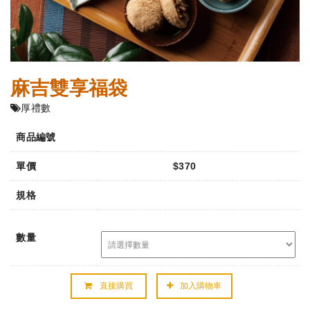
麻吉雙享福袋
厚禮數
商品編號
單價
$370
規格
數量
直接購買
加入購物車