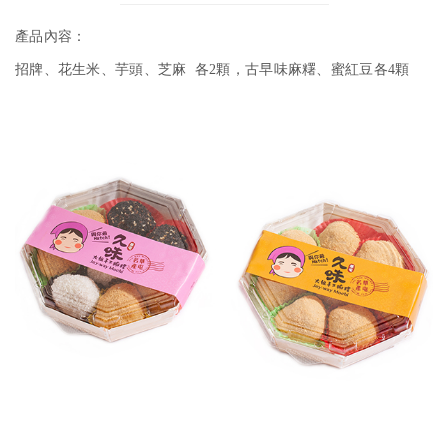
產品內容：
招牌、花生米、芋頭、芝麻 各2顆，古早味麻糬、蜜紅豆各4顆